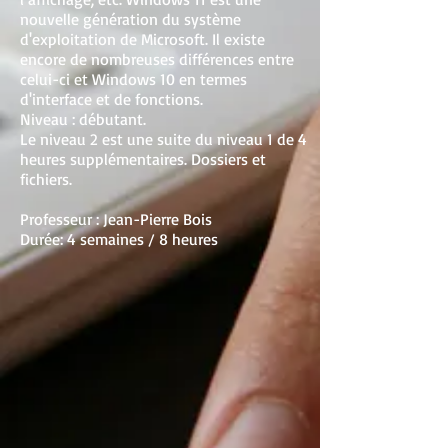
nouvelle génération du système
d'exploitation de Microsoft. Il existe
encore de nombreuses différences entre
celui-ci et Windows 10 en termes
d'interface et de fonctions.
Niveau : débutant.
Le niveau 2 est une suite du niveau 1 de 4
heures supplémentaires. Dossiers et
fichiers.
Professeur : Jean-Pierre Bois
Durée: 4 semaines / 8 heures