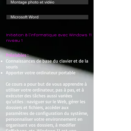
Montage photo et vidéo
Microsoft Word
Initiation à l'informatique avec Windows 11
niveau 1
Préalables :
Connaissances de base du clavier et de la
souris
Apporter votre ordinateur portable
Ce cours a pour but de vous apprendre à
utiliser votre ordinateur, pas à pas, et à
exécuter des tâches aussi variées
qu’utiles : naviguer sur le Web, gérer les
dossiers et fichiers, accéder aux
paramètres de configuration du système,
personnaliser votre environnement en
organisant vos dossiers, à modifier
l’affichage, etc. Windows 11 est une